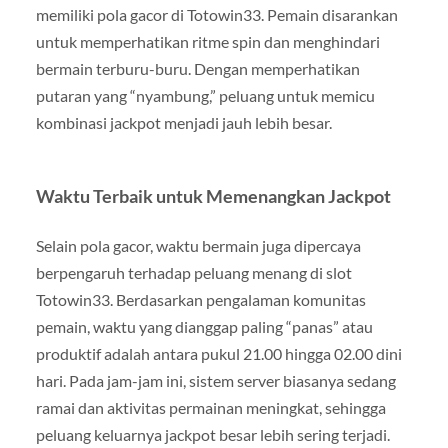
memiliki pola gacor di Totowin33. Pemain disarankan
untuk memperhatikan ritme spin dan menghindari
bermain terburu-buru. Dengan memperhatikan
putaran yang “nyambung,” peluang untuk memicu
kombinasi jackpot menjadi jauh lebih besar.
Waktu Terbaik untuk Memenangkan Jackpot
Selain pola gacor, waktu bermain juga dipercaya
berpengaruh terhadap peluang menang di slot
Totowin33. Berdasarkan pengalaman komunitas
pemain, waktu yang dianggap paling “panas” atau
produktif adalah antara pukul 21.00 hingga 02.00 dini
hari. Pada jam-jam ini, sistem server biasanya sedang
ramai dan aktivitas permainan meningkat, sehingga
peluang keluarnya jackpot besar lebih sering terjadi.