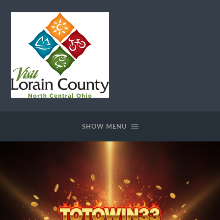
Visit
Lorain
County
SHOW MENU