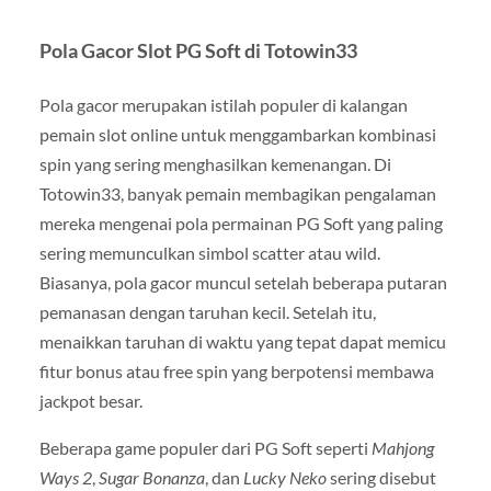
Pola Gacor Slot PG Soft di Totowin33
Pola gacor merupakan istilah populer di kalangan
pemain slot online untuk menggambarkan kombinasi
spin yang sering menghasilkan kemenangan. Di
Totowin33, banyak pemain membagikan pengalaman
mereka mengenai pola permainan PG Soft yang paling
sering memunculkan simbol scatter atau wild.
Biasanya, pola gacor muncul setelah beberapa putaran
pemanasan dengan taruhan kecil. Setelah itu,
menaikkan taruhan di waktu yang tepat dapat memicu
fitur bonus atau free spin yang berpotensi membawa
jackpot besar.
Beberapa game populer dari PG Soft seperti
Mahjong
Ways 2
,
Sugar Bonanza
, dan
Lucky Neko
sering disebut