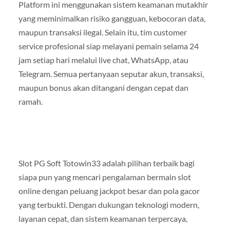
Platform ini menggunakan sistem keamanan mutakhir
yang meminimalkan risiko gangguan, kebocoran data,
maupun transaksi ilegal. Selain itu, tim customer
service profesional siap melayani pemain selama 24
jam setiap hari melalui live chat, WhatsApp, atau
Telegram. Semua pertanyaan seputar akun, transaksi,
maupun bonus akan ditangani dengan cepat dan
ramah.
Slot PG Soft Totowin33 adalah pilihan terbaik bagi
siapa pun yang mencari pengalaman bermain slot
online dengan peluang jackpot besar dan pola gacor
yang terbukti. Dengan dukungan teknologi modern,
layanan cepat, dan sistem keamanan terpercaya,