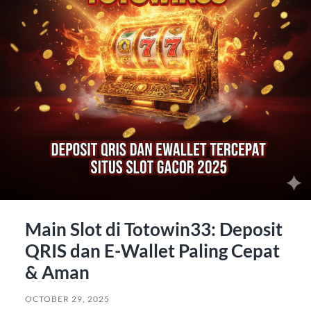
Main Slot di Totowin33: Deposit
QRIS dan E-Wallet Paling Cepat
& Aman
OCTOBER 29, 2025