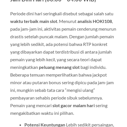
Periode dini hari seringkali disebut sebagai salah satu
waktu terbaik main slot
. Menurut
analisis HOKI108
,
pada jam-jam ini, aktivitas pemain cenderung menurun
drastis setelah puncak malam. Dengan jumlah pemain
yang lebih sedikit, ada potensi bahwa RTP konkret
yang dibayarkan dapat terdistribusi di antara jumlah
pemain yang lebih kecil, yang secara teori dapat
meningkatkan
peluang menang slot
bagi individu.
Beberapa temuan memperlihatkan bahwa jackpot
minor atau putaran bonus sering dipicu pada jam-jam
ini, mungkin sebab tata cara “mengisi ulang”
pembayaran sehabis periode sibuk sebelumnya.
Pemain yang mencari
slot gacor malam hari
sering
mengakibatkan waktu ini pilihan.
Potensi Keuntungan
Lebih sedikit persaingan,