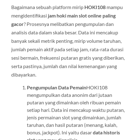
Bagaimana sebuah platform mirip
HOKI108
mampu
mengidentifikasi
jam hoki main slot online paling
gacor
? Prosesnya melibatkan pengumpulan dan
analisis data dalam skala besar. Data ini mencakup
banyak sekali metrik penting, mirip volume taruhan,
jumlah pemain aktif pada setiap jam, rata-rata durasi
sesi bermain, frekuensi putaran gratis yang diberikan,
serta pastinya, jumlah dan nilai kemenangan yang
dibayarkan.
Pengumpulan Data Pemain
HOKI108
mengumpulkan data anonim dari jutaan
putaran yang dimainkan oleh ribuan pemain
setiap hari. Data ini mencakup waktu putaran,
jenis permainan slot yang dimainkan, jumlah
taruhan, dan hasil putaran (menang, kalah,
bonus, jackpot). Ini yaitu dasar
data historis
slot
yang mau dianalisis.