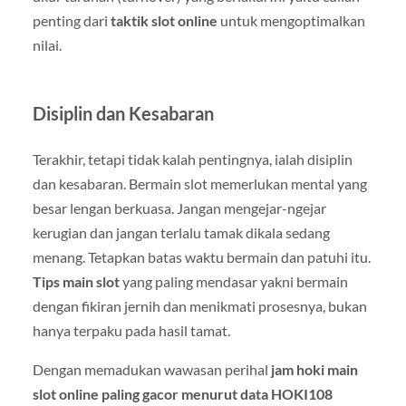
penting dari
taktik slot online
untuk mengoptimalkan
nilai.
Disiplin dan Kesabaran
Terakhir, tetapi tidak kalah pentingnya, ialah disiplin
dan kesabaran. Bermain slot memerlukan mental yang
besar lengan berkuasa. Jangan mengejar-ngejar
kerugian dan jangan terlalu tamak dikala sedang
menang. Tetapkan batas waktu bermain dan patuhi itu.
Tips main slot
yang paling mendasar yakni bermain
dengan fikiran jernih dan menikmati prosesnya, bukan
hanya terpaku pada hasil tamat.
Dengan memadukan wawasan perihal
jam hoki main
slot online paling gacor menurut data HOKI108