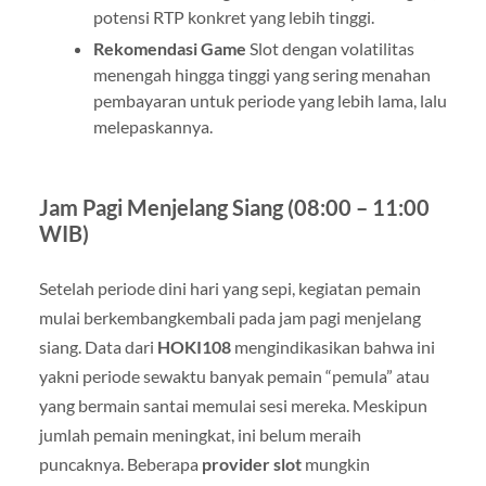
potensi RTP konkret yang lebih tinggi.
Rekomendasi Game
Slot dengan volatilitas
menengah hingga tinggi yang sering menahan
pembayaran untuk periode yang lebih lama, lalu
melepaskannya.
Jam Pagi Menjelang Siang (08:00 – 11:00
WIB)
Setelah periode dini hari yang sepi, kegiatan pemain
mulai berkembangkembali pada jam pagi menjelang
siang. Data dari
HOKI108
mengindikasikan bahwa ini
yakni periode sewaktu banyak pemain “pemula” atau
yang bermain santai memulai sesi mereka. Meskipun
jumlah pemain meningkat, ini belum meraih
puncaknya. Beberapa
provider slot
mungkin