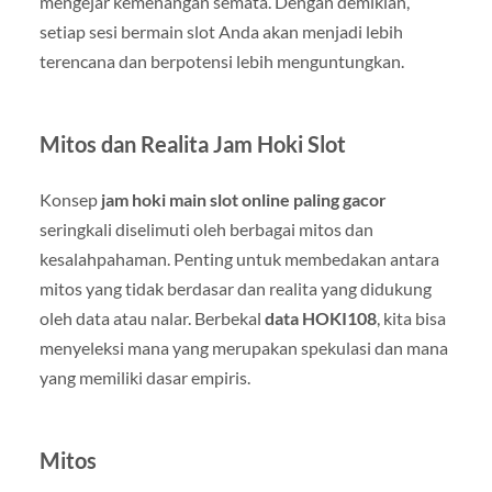
mengejar kemenangan semata. Dengan demikian,
setiap sesi bermain slot Anda akan menjadi lebih
terencana dan berpotensi lebih menguntungkan.
Mitos dan Realita Jam Hoki Slot
Konsep
jam hoki main slot online paling gacor
seringkali diselimuti oleh berbagai mitos dan
kesalahpahaman. Penting untuk membedakan antara
mitos yang tidak berdasar dan realita yang didukung
oleh data atau nalar. Berbekal
data HOKI108
, kita bisa
menyeleksi mana yang merupakan spekulasi dan mana
yang memiliki dasar empiris.
Mitos