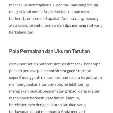
mencakup menetapkan ukuran taruhan yang sesuai
dengan total modal Anda dan tahu kapan mesti
berhenti, terlepas dari apakah Anda sedang menang
atau kalah. Ini yaitu fondasi dari
tips menang slot
yang
berkelanjutan.
Pola Permainan dan Ukuran Taruhan
Meskipun setiap putaran slot bersifat acak, beberapa
pemain percaya pada
contoh slot gacor
tertentu,
seperti mengganti ukuran taruhan secara terpola atau
mempergunakan fitur buy spin. Ini lebih sering
merupakan bentuk pengamatan pribadi daripada seni
manajemen berbasis data ilmiah. Namun,
bereksperimen dengan ukuran taruhan yang
berlawanan dapat membantu Anda mengerti