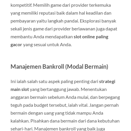
kompetitif. Memilih game dari provider terkemuka
yang memiliki reputasi baik dalam hal keadilan dan
pembayaran yaitu langkah pandai. Eksplorasi banyak
sekali jenis game dari provider berlawanan juga dapat
membantu Anda mendapatkan
slot online paling
gacor
yang sesuai untuk Anda.
Manajemen Bankroll (Modal Bermain)
Ini ialah salah satu aspek paling penting dari
strategi
main slot
yang bertanggung jawab. Menentukan
anggaran bermain sebelum Anda mulai, dan berpegang
teguh pada budget tersebut, ialah vital. Jangan pernah
bermain dengan uang yang tidak mampu Anda
kalahkan. Pisahkan dana bermain dari dana kebutuhan
sehari-hari. Manajemen bankroll yang baik juga