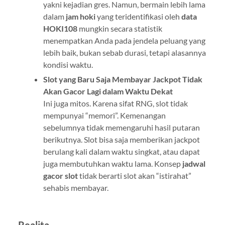
yakni kejadian gres. Namun, bermain lebih lama
dalam
jam hoki
yang teridentifikasi oleh
data
HOKI108
mungkin secara statistik
menempatkan Anda pada jendela peluang yang
lebih baik, bukan sebab durasi, tetapi alasannya
kondisi waktu.
Slot yang Baru Saja Membayar Jackpot Tidak
Akan Gacor Lagi dalam Waktu Dekat
Ini juga mitos. Karena sifat RNG, slot tidak
mempunyai “memori”. Kemenangan
sebelumnya tidak memengaruhi hasil putaran
berikutnya. Slot bisa saja memberikan jackpot
berulang kali dalam waktu singkat, atau dapat
juga membutuhkan waktu lama. Konsep
jadwal
gacor slot
tidak berarti slot akan “istirahat”
sehabis membayar.