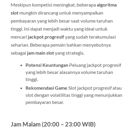
Meskipun kompetisi meningkat, beberapa
algoritma
slot
mungkin dirancang untuk menyampaikan
pembayaran yang lebih besar saat volume taruhan
tinggi. Ini dapat menjadi waktu yang ideal untuk
mencari
jackpot progresif
yang sudah terakumulasi
seharian. Beberapa pemain bahkan menyebutnya
sebagai
jam main slot
yang strategis.
Potensi Keuntungan
Peluang jackpot progresif
yang lebih besar alasannya volume taruhan
tinggi.
Rekomendasi Game
Slot jackpot progresif atau
slot dengan volatilitas tinggi yang menunjukkan
pembayaran besar.
Jam Malam (20:00 – 23:00 WIB)