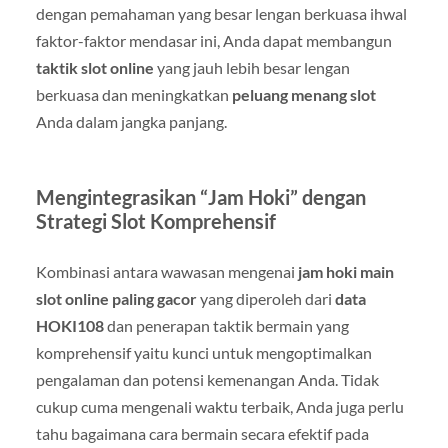
dengan pemahaman yang besar lengan berkuasa ihwal
faktor-faktor mendasar ini, Anda dapat membangun
taktik slot online
yang jauh lebih besar lengan
berkuasa dan meningkatkan
peluang menang slot
Anda dalam jangka panjang.
Mengintegrasikan “Jam Hoki” dengan
Strategi Slot Komprehensif
Kombinasi antara wawasan mengenai
jam hoki main
slot online paling gacor
yang diperoleh dari
data
HOKI108
dan penerapan taktik bermain yang
komprehensif yaitu kunci untuk mengoptimalkan
pengalaman dan potensi kemenangan Anda. Tidak
cukup cuma mengenali waktu terbaik, Anda juga perlu
tahu bagaimana cara bermain secara efektif pada