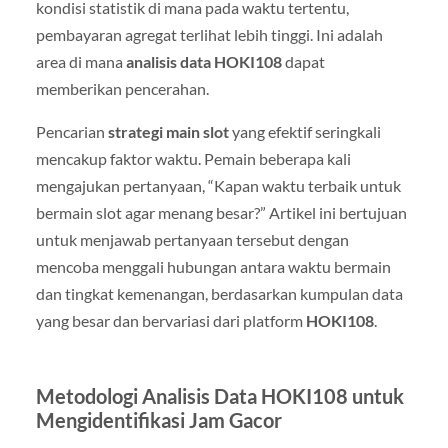
kondisi statistik di mana pada waktu tertentu,
pembayaran agregat terlihat lebih tinggi. Ini adalah
area di mana
analisis data HOKI108
dapat
memberikan pencerahan.
Pencarian
strategi main slot
yang efektif seringkali
mencakup faktor waktu. Pemain beberapa kali
mengajukan pertanyaan, “Kapan waktu terbaik untuk
bermain slot agar menang besar?” Artikel ini bertujuan
untuk menjawab pertanyaan tersebut dengan
mencoba menggali hubungan antara waktu bermain
dan tingkat kemenangan, berdasarkan kumpulan data
yang besar dan bervariasi dari platform
HOKI108
.
Metodologi Analisis Data HOKI108 untuk
Mengidentifikasi Jam Gacor