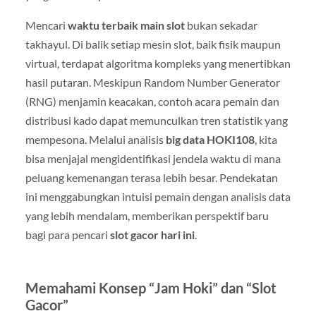
Mencari
waktu terbaik main slot
bukan sekadar
takhayul. Di balik setiap mesin slot, baik fisik maupun
virtual, terdapat algoritma kompleks yang menertibkan
hasil putaran. Meskipun Random Number Generator
(RNG) menjamin keacakan, contoh acara pemain dan
distribusi kado dapat memunculkan tren statistik yang
mempesona. Melalui analisis
big data HOKI108
, kita
bisa menjajal mengidentifikasi jendela waktu di mana
peluang kemenangan terasa lebih besar. Pendekatan
ini menggabungkan intuisi pemain dengan analisis data
yang lebih mendalam, memberikan perspektif baru
bagi para pencari
slot gacor hari ini
.
Memahami Konsep “Jam Hoki” dan “Slot
Gacor”