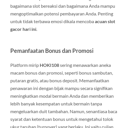
bagaimana slot bereaksi dan bagaimana Anda mampu
mengoptimalkan potensi pembayaran Anda. Penting
untuk tidak terbawa emosi dikala mencoba
acuan slot
gacor hari ini
.
Pemanfaatan Bonus dan Promosi
Platform mirip
HOKI108
sering menawarkan aneka
macam bonus dan promosi, seperti bonus sambutan,
putaran gratis, atau bonus deposit. Memanfaatkan
penawaran ini dengan bijak mampu secara signifikan
meningkatkan modal bermain Anda dan memberikan
lebih banyak kesempatan untuk bermain tanpa
mengeluarkan duit tambahan. Namun, senantiasa baca
syarat dan ketentuan bonus untuk mengetahui tolok
ukur taruhan (turnover) yang berlaku. Ini yaitu cuilan