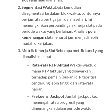
Segmentasi Waktu
Data kemudian
disegmentasi ke dalam blok waktu, contohnya
per jam atau per tiga jam dalam sehari. Ini
memungkinkan perbandingan kinerja slot pada
periode waktu yang berlainan. Analisis
pola
kemenangan slot
menurut jam menjadi lebih
mudah dikerjakan.
Metrik Kinerja Slot
Beberapa metrik kunci yang
dianalisis meliputi:
Rata-rata RTP Aktual
Waktu-waktu di
mana RTP faktual yang dibayarkan
terhadap pemain (bukan RTP teoritis)
cenderung lebih tinggi dari rata-rata
harian.
Frekuensi Jackpot
Jumlah jackpot kecil,
menengah, atau progresif yang
dimenangkan dalam periode waktu