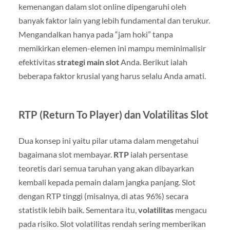
kemenangan dalam slot online dipengaruhi oleh
banyak faktor lain yang lebih fundamental dan terukur.
Mengandalkan hanya pada “jam hoki” tanpa
memikirkan elemen-elemen ini mampu meminimalisir
efektivitas
strategi main slot
Anda. Berikut ialah
beberapa faktor krusial yang harus selalu Anda amati.
RTP (Return To Player) dan Volatilitas Slot
Dua konsep ini yaitu pilar utama dalam mengetahui
bagaimana slot membayar.
RTP
ialah persentase
teoretis dari semua taruhan yang akan dibayarkan
kembali kepada pemain dalam jangka panjang. Slot
dengan RTP tinggi (misalnya, di atas 96%) secara
statistik lebih baik. Sementara itu,
volatilitas
mengacu
pada risiko. Slot volatilitas rendah sering memberikan