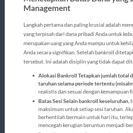
Management
Langkah pertama dan paling krusial adalah men
yang terpisah dari dana pribadi Anda untuk kebu
merupakan uang yang Anda mampu untuk kehil
Anda secara signifikan. Setelah bankroll diteta
tersebut. Ini adalah disiplin yang tidak dapat di
Alokasi Bankroll Tetapkan jumlah total
taruhan selama periode tertentu (misalny
realistis dan sesuai dengan kemampuan fi
Batas Sesi Selain bankroll keseluruhan
, 
maksimum untuk setiap sesi taruhan. Jika
berhentilah bermain untuk hari itu, terle
mencegah kerugian beruntun menjadi ben