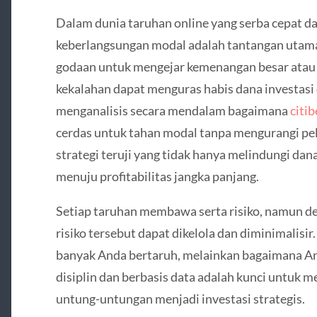
Dalam dunia taruhan online yang serba cepat d
keberlangsungan modal adalah tantangan utama 
godaan untuk mengejar kemenangan besar atau 
kekalahan dapat menguras habis dana investasi d
menganalisis secara mendalam bagaimana
citi
cerdas untuk tahan modal tanpa mengurangi p
strategi teruji yang tidak hanya melindungi da
menuju profitabilitas jangka panjang.
Setiap taruhan membawa serta risiko, namun d
risiko tersebut dapat dikelola dan diminimalisir
banyak Anda bertaruh, melainkan bagaimana An
disiplin dan berbasis data adalah kunci untuk m
untung-untungan menjadi investasi strategis.