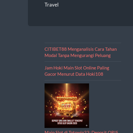
Travel
CITIBET88 Menganalisis Cara Tahan
Modal Tanpa Mengurangi Peluang
Jam Hoki Main Slot Online Paling
Gacor Menurut Data Hoki108
Main Slot di Totowin33: Deposit QRIS