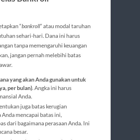
etapkan “
bankroll
” atau modal taruhan
tuhan sehari-hari. Dana ini harus
angan tanpa memengaruhi keuangan
pkan, jangan pernah melebihi batas
tawar.
 dana yang akan Anda gunakan untuk
a, per bulan)
. Angka ini harus
nansial Anda.
tentukan juga batas kerugian
 Anda mencapai batas ini,
pas dari bagaimana perasaan Anda. Ini
cana besar.