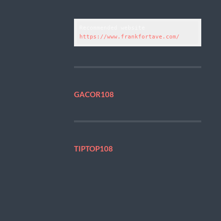
https://www.frankfortave.com/
GACOR108
TIPTOP108