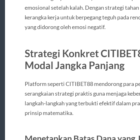
emosional setelah kalah. Dengan strategi tahan
kerangka kerja untuk berpegang teguh pada ren
yang didorong oleh emosi negatif.
Strategi Konkret CITIBET
Modal Jangka Panjang
Platform seperti CITIBET88 mendorong para 
serangkaian strategi praktis guna menjaga kebe
langkah-langkah yang terbukti efektif dalam pra
prinsip matematika.
Menetapkan Batas Dana yang J