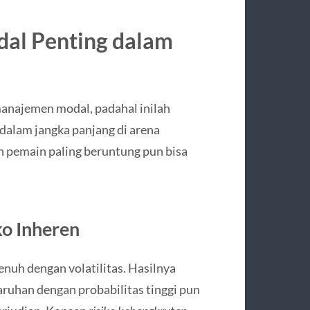
l Penting dalam
anajemen modal, padahal inilah
dalam jangka panjang di arena
an pemain paling beruntung pun bisa
ko Inheren
enuh dengan volatilitas. Hasilnya
aruhan dengan probabilitas tinggi pun