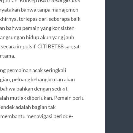
perjudian. Konsep
risiko kebangkrutan
 menyatakan bahwa tanpa manajemen
khirnya, terlepas dari seberapa baik
kan bahwa pemain yang konsisten
langsungan hidup akun yang jauh
 secara impulsif. CITIBET88 sangat
rtama.
ng permainan acak seringkali
gian, peluang kebangkrutan akan
 bahwa bahkan dengan sedikit
alah mutlak diperlukan. Pemain perlu
pendek adalah bagian tak
t membantu menavigasi periode-