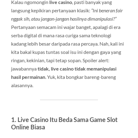
Kalau ngomongin
live casino
, pasti banyak yang
langsung kepikiran pertanyaan klasik:
“Ini beneran fair
nggak sih, atau jangan-jangan hasilnya dimanipulasi?”
Pertanyaan semacam ini wajar banget, apalagi di era
serba digital di mana rasa curiga sama teknologi
kadang lebih besar daripada rasa percaya. Nah, kali ini
kita bakal kupas tuntas soal isu ini dengan gaya yang
ringan, kekinian, tapi tetap sopan. Spoiler alert:
jawabannya
tidak, live casino tidak memanipulasi
hasil permainan
. Yuk, kita bongkar bareng-bareng
alasannya.
1. Live Casino Itu Beda Sama Game Slot
Online Biasa