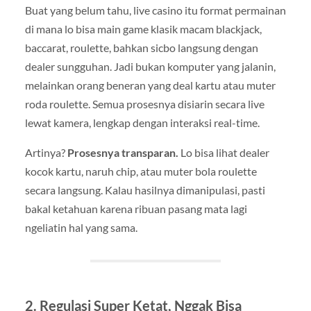
Buat yang belum tahu, live casino itu format permainan
di mana lo bisa main game klasik macam blackjack,
baccarat, roulette, bahkan sicbo langsung dengan
dealer sungguhan. Jadi bukan komputer yang jalanin,
melainkan orang beneran yang deal kartu atau muter
roda roulette. Semua prosesnya disiarin secara live
lewat kamera, lengkap dengan interaksi real-time.
Artinya?
Prosesnya transparan.
Lo bisa lihat dealer
kocok kartu, naruh chip, atau muter bola roulette
secara langsung. Kalau hasilnya dimanipulasi, pasti
bakal ketahuan karena ribuan pasang mata lagi
ngeliatin hal yang sama.
2. Regulasi Super Ketat, Nggak Bisa