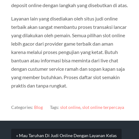
deposit online dengan langkah yang disebutkan di atas.
Layanan lain yang disediakan oleh situs judi online
terbaik akan sangat membantu proses transaksi lancar
yang dilakukan oleh pemain. Semua pilihan slot online
lebih gacor dari provider game terbaik dan aman
karena melalui proses pengujian yang ketat. Butuh
bantuan atau informasi bisa meminta dari live chat
dengan custumer service ramah dan sopan kapan saja
yang member butuhkan. Proses daftar slot semakin
praktis dan tanpa rungkat.
Categories:
Blog
Tags:
slot online
,
slot online terpercaya
« Mau Taruhan Di Judi Online Dengan Layanan Kelas