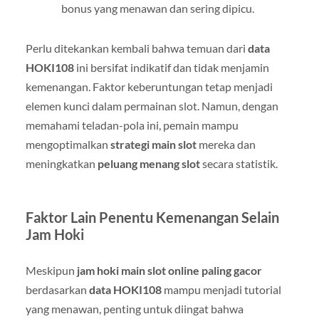
bonus yang menawan dan sering dipicu.
Perlu ditekankan kembali bahwa temuan dari
data
HOKI108
ini bersifat indikatif dan tidak menjamin
kemenangan. Faktor keberuntungan tetap menjadi
elemen kunci dalam permainan slot. Namun, dengan
memahami teladan-pola ini, pemain mampu
mengoptimalkan
strategi main slot
mereka dan
meningkatkan
peluang menang slot
secara statistik.
Faktor Lain Penentu Kemenangan Selain
Jam Hoki
Meskipun
jam hoki main slot online paling gacor
berdasarkan
data HOKI108
mampu menjadi tutorial
yang menawan, penting untuk diingat bahwa