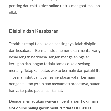
penting dari
taktik slot online
untuk mengoptimalkan
nilai.
Disiplin dan Kesabaran
Terakhir, tetapi tidak kalah pentingnya, ialah disiplin
dan kesabaran. Bermain slot memerlukan mental yang
besar lengan berkuasa. Jangan mengejar-ngejar
kerugian dan jangan terlalu tamak dikala sedang
menang. Tetapkan batas waktu bermain dan patuhi itu.
Tips main slot
yang paling mendasar yakni bermain
dengan fikiran jernih dan menikmati prosesnya, bukan
hanya terpaku pada hasil tamat.
Dengan memadukan wawasan perihal
jam hoki main
slot online paling gacor menurut data HOKI108