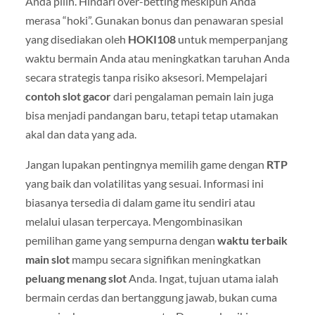
Anda pilih. Hindari over-betting meskipun Anda
merasa “hoki”. Gunakan bonus dan penawaran spesial
yang disediakan oleh
HOKI108
untuk memperpanjang
waktu bermain Anda atau meningkatkan taruhan Anda
secara strategis tanpa risiko aksesori. Mempelajari
contoh slot gacor
dari pengalaman pemain lain juga
bisa menjadi pandangan baru, tetapi tetap utamakan
akal dan data yang ada.
Jangan lupakan pentingnya memilih game dengan
RTP
yang baik dan volatilitas yang sesuai. Informasi ini
biasanya tersedia di dalam game itu sendiri atau
melalui ulasan terpercaya. Mengombinasikan
pemilihan game yang sempurna dengan
waktu terbaik
main slot
mampu secara signifikan meningkatkan
peluang menang slot
Anda. Ingat, tujuan utama ialah
bermain cerdas dan bertanggung jawab, bukan cuma