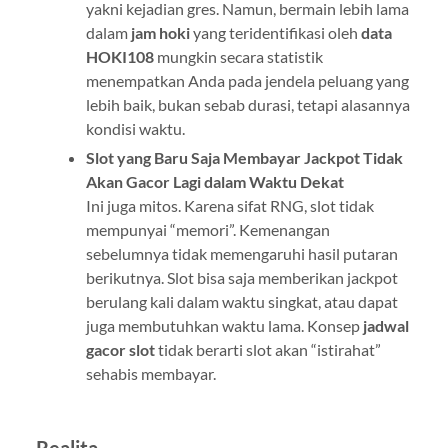
yakni kejadian gres. Namun, bermain lebih lama
dalam
jam hoki
yang teridentifikasi oleh
data
HOKI108
mungkin secara statistik
menempatkan Anda pada jendela peluang yang
lebih baik, bukan sebab durasi, tetapi alasannya
kondisi waktu.
Slot yang Baru Saja Membayar Jackpot Tidak
Akan Gacor Lagi dalam Waktu Dekat
Ini juga mitos. Karena sifat RNG, slot tidak
mempunyai “memori”. Kemenangan
sebelumnya tidak memengaruhi hasil putaran
berikutnya. Slot bisa saja memberikan jackpot
berulang kali dalam waktu singkat, atau dapat
juga membutuhkan waktu lama. Konsep
jadwal
gacor slot
tidak berarti slot akan “istirahat”
sehabis membayar.