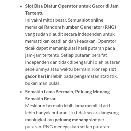
Slot Bisa Diatur Operator untuk Gacor di Jam
Tertentu
Ini yakni mitos besar. Semua
slot online
memakai
Random Number Generator (RNG)
yang sudah diaudit secara independen untuk
memastikan keadilan dan keacakan. Operator
tidak dapat memanipulasi hasil putaran pada
jam-jam tertentu. Setiap putaran bersifat
independen dan tidak dipengaruhi oleh putaran
sebelumnya atau waktu bermain. Konsep
slot
gacor hari ini
lebih pada pengamatan statistik,
bukan manipulasi.
Semakin Lama Bermain, Peluang Menang
Semakin Besar
Meskipun bermain lebih lama memiliki arti
lebih banyak putaran, itu tidak secara langsung
meningkatkan
peluang menang slot
per
putaran. RNG menegaskan setiap putaran