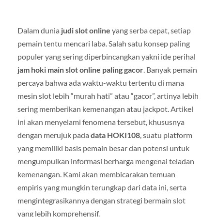
Dalam dunia
judi slot online
yang serba cepat, setiap
pemain tentu mencari laba. Salah satu konsep paling
populer yang sering diperbincangkan yakni ide perihal
jam hoki main slot online paling gacor
. Banyak pemain
percaya bahwa ada waktu-waktu tertentu di mana
mesin slot lebih “murah hati” atau “gacor”, artinya lebih
sering memberikan kemenangan atau jackpot. Artikel
ini akan menyelami fenomena tersebut, khususnya
dengan merujuk pada
data HOKI108
, suatu platform
yang memiliki basis pemain besar dan potensi untuk
mengumpulkan informasi berharga mengenai teladan
kemenangan. Kami akan membicarakan temuan
empiris yang mungkin terungkap dari data ini, serta
mengintegrasikannya dengan strategi bermain slot
yang lebih komprehensif.