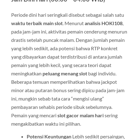
Periode dini hari seringkali disebut sebagai salah satu
waktu terbaik main slot
. Menurut
analisis HOKI108
,
pada jam-jam ini, aktivitas pemain cenderung menurun
drastis setelah puncak malam. Dengan jumlah pemain
yang lebih sedikit, ada potensi bahwa RTP konkret
yang dibayarkan dapat terdistribusi di antara jumlah
pemain yang lebih kecil, yang secara teori dapat
meningkatkan
peluang menang slot
bagi individu.
Beberapa temuan memperlihatkan bahwa jackpot
minor atau putaran bonus sering dipicu pada jam-jam
ini, mungkin sebab tata cara “mengisi ulang”
pembayaran sehabis periode sibuk sebelumnya.
Pemain yang mencari
slot gacor malam hari
sering
mengakibatkan waktu ini pilihan.
Potensi Keuntungan
Lebih sedikit persaingan,