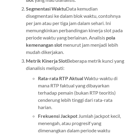
Segmentasi Waktu
Data kemudian
disegmentasi ke dalam blok waktu, contohnya
per jam atau per tiga jam dalam sehari. Ini
memungkinkan perbandingan kinerja slot pada
periode waktu yang berlainan. Analisis
pola
kemenangan slot
menurut jam menjadi lebih
mudah dikerjakan.
Metrik Kinerja Slot
Beberapa metrik kunci yang
dianalisis meliputi:
Rata-rata RTP Aktual
Waktu-waktu di
mana RTP faktual yang dibayarkan
terhadap pemain (bukan RTP teoritis)
cenderung lebih tinggi dari rata-rata
harian.
Frekuensi Jackpot
Jumlah jackpot kecil,
menengah, atau progresif yang
dimenangkan dalam periode waktu