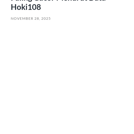
Hoki108
NOVEMBER 28, 2025