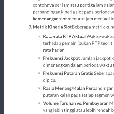
contohnya per jam atau per tiga jam dal
perbandingan kinerja slot pada periode w
kemenangan slot
menurut jam menjadi le
Metrik Kinerja Slot
Beberapa metrik kunci
Rata-rata RTP Aktual
Waktu-waktu d
terhadap pemain (bukan RTP teoritis)
rata harian.
Frekuensi Jackpot
Jumlah jackpot k
dimenangkan dalam periode waktu t
Frekuensi Putaran Gratis
Seberapa s
dipicu.
Rasio Menang/Kalah
Perbandingan 
putaran kalah pada setiap segmen w
Volume Taruhan vs. Pembayaran
Me
yang lebih tinggi atau lebih rendah