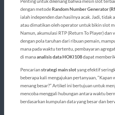
Penting untuk dikenang bahwa mesin slot terbar
dengan metode
Random Number Generator (R
ialah independen dan hasilnya acak. Jadi, tidak
atau dimatikan oleh operator untuk bikin slot m
Namun, akumulasi RTP (Return To Player) dan vo
dengan pola taruhan dari ribuan pemain, mampu 
mana pada waktu tertentu, pembayaran agregat te
di mana
analisis data HOKI108
dapat memberik
Pencarian
strategi main slot
yang efektif serin
beberapa kali mengajukan pertanyaan, “Kapan w
menang besar?” Artikel ini bertujuan untuk me
mencoba menggali hubungan antara waktu berm
berdasarkan kumpulan data yang besar dan berv