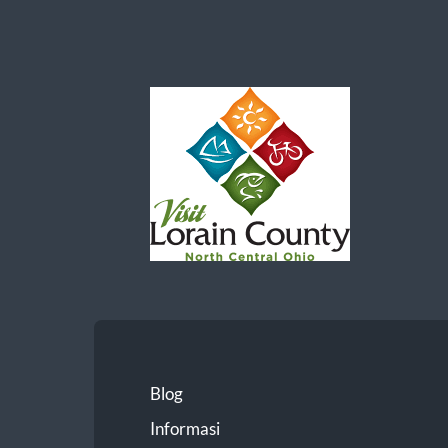
Visit
Lorain
County
Blog
Informasi