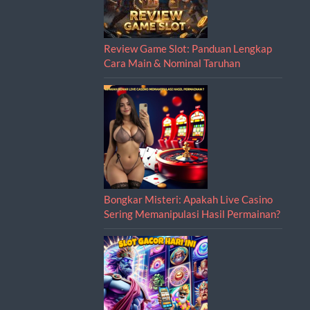
Review Game Slot: Panduan Lengkap
Cara Main & Nominal Taruhan
Bongkar Misteri: Apakah Live Casino
Sering Memanipulasi Hasil Permainan?