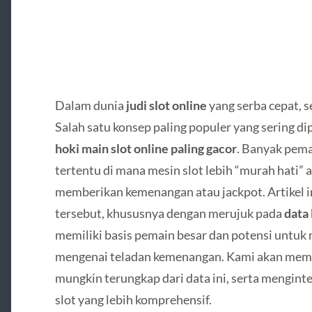
Dalam dunia
judi slot online
yang serba cepat, s
Salah satu konsep paling populer yang sering di
hoki main slot online paling gacor
. Banyak pem
tertentu di mana mesin slot lebih “murah hati” at
memberikan kemenangan atau jackpot. Artikel 
tersebut, khususnya dengan merujuk pada
data
memiliki basis pemain besar dan potensi untu
mengenai teladan kemenangan. Kami akan mem
mungkin terungkap dari data ini, serta mengint
slot yang lebih komprehensif.